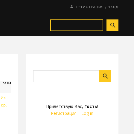
/
РЕГИСТРАЦИЯ
ВХОД
13:04
.Из
г.р.
Приветствую Вас
,
Гость
!
Регистрация
|
Log in