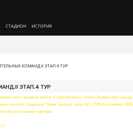
А
СТАДИОН
ИСТОРИЯ
ЕЛЬНЫХ КОМАНД.II ЭТАП.4 ТУР
НД.II ЭТАП.4 ТУР
ервой лиги провели матчи 4 тура Второго этапа Первенства города
ень на поле стадиона "Нева" вышел лишь ЦС 2006.Коллектив 2005 
чества участников турнира.
4:2