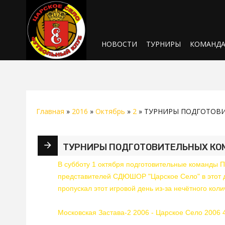
НОВОСТИ
ТУРНИРЫ
КОМАНД
Главная
»
2016
»
Октябрь
»
2
» ТУРНИРЫ ПОДГОТОВИТ
ТУРНИРЫ ПОДГОТОВИТЕЛЬНЫХ КОМА
В субботу 1 октября подготовительные команды П
представителей СДЮШОР "Царское Село" в этот д
пропускал этот игровой день из-за нечётного коли
Московская Застава-2 2006 - Царское Село 2006 