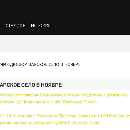
А
СТАДИОН
ИСТОРИЯ
ЧИ СДЮШОР ЦАРСКОЕ СЕЛО В НОЯБРЕ
РСКОЕ СЕЛО В НОЯБРЕ
ведут два товарищеских матча в рамках подготовки к грядущему
авители ЦС "Калининский" и ФК "Северный Пресс".
м", 29-го встреча с "Северным Прессом".Начало в 10-00.В поединк
е матчи пройдут на стадионе ЦФКСиЗ "Царское Село".