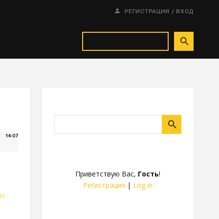
/
РЕГИСТРАЦИЯ
ВХОД
14:07
Приветствую Вас
,
Гость
!
Регистрация
|
Log in
ах