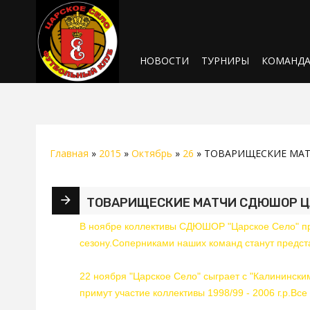
НОВОСТИ
ТУРНИРЫ
КОМАНД
Главная
»
2015
»
Октябрь
»
26
» ТОВАРИЩЕСКИЕ МАТ
ТОВАРИЩЕСКИЕ МАТЧИ СДЮШОР ЦА
В ноябре коллективы СДЮШОР "Царское Село" про
сезону.Соперниками наших команд станут предст
22 ноября "Царское Село" сыграет с "Калинински
примут участие коллективы 1998/99 - 2006 г.р.Вс