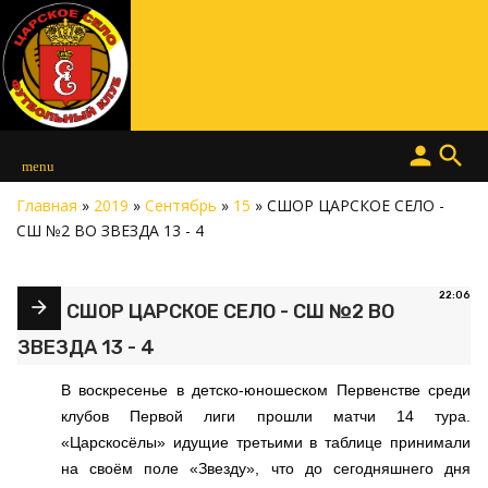
person
search
menu
Главная
»
2019
»
Сентябрь
»
15
» СШОР ЦАРСКОЕ СЕЛО -
СШ №2 ВО ЗВЕЗДА 13 - 4
22:06
СШОР ЦАРСКОЕ СЕЛО - СШ №2 ВО
ЗВЕЗДА 13 - 4
В воскресенье в детско-юношеском Первенстве среди
клубов Первой лиги прошли матчи 14 тура.
«Царскосёлы» идущие третьими в таблице принимали
на своём поле «Звезду», что до сегодняшнего дня