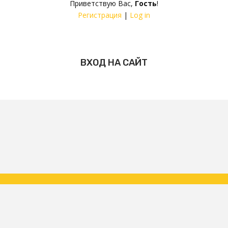
Приветствую Вас
,
Гость
!
Регистрация
|
Log in
ВХОД НА САЙТ
Copyright ФК Царское Село | народная команда 2026