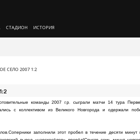
А
СТАДИОН
ИСТОРИЯ
ОЕ СЕЛО 2007 1:2
1:2
отовительные команды 2007 г.р. сыграли матчи 14 тура Перве
лись с коллективом из Великого Новгорода и одержали поб
лов.Соперники заполнили этот пробел в течение десяти минут 
ваковский вывел «царскосёлов» вперёд!Спустя семь минут новго