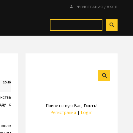
/
РЕГИСТРАЦИЯ
ВХОД
20:10
нства
еду с
Приветствую Вас
,
Гость
!
Регистрация
|
Log in
после
родцы