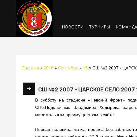
НОВОСТИ
ТУРНИРЫ
КОМАНД
Главная
»
2018
»
Сентябрь
»
15
» СШ №2 2007 - ЦАРСК
СШ №2 2007 - ЦАРСКОЕ СЕЛО 2007 
В субботу на стадионе «Невский Фронт» подг
СПб.Подопечные Владимира Ходырева встреча
минимальным преимуществом в счёте.
Первая половина матча прошла без забитых го
старта второго тайма.На 27-й минуте Иван Но