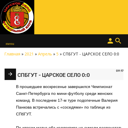
person
search
menu
Главная
»
2021
»
Апрель
»
5
» СПБГУТ - ЦАРСКОЕ СЕЛО 0:0
09:17
СПБГУТ - ЦАРСКОЕ СЕЛО 0:0
В прошедшее воскресенье завершился Чемпионат
Санкт-Петербурга по мини-футболу среди женских
команд. В последнем 17-м туре подопечные Валерия
Панкова встречались с «соседями» по таблице из
СПбГУТ.
По итогам матча оба коллектива не сумели распечатать