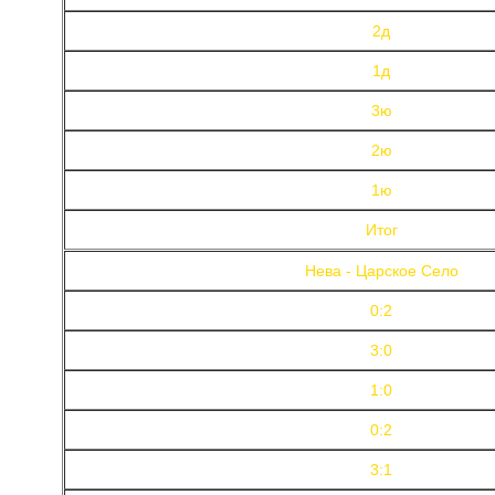
2д
1д
3ю
2ю
1ю
Итог
Нева - Царское Село
0:2
3:0
1:0
0:2
3:1