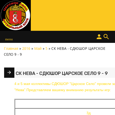
person
search
menu
Главная
»
2016
»
Май
»
5
» СК НЕВА - СДЮШОР ЦАРСКОЕ
СЕЛО 9 - 9
СК НЕВА - СДЮШОР ЦАРСКОЕ СЕЛО 9 - 9
4 и 5 мая коллективы СДЮШОР "Царское Село" провели за
"Нева".Представляем вашему вниманию результаты игр:
3д