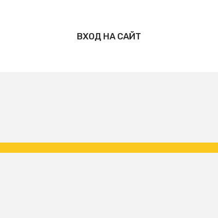
ВХОД НА САЙТ
Copyright ФК Царское Село | народная команда 2026