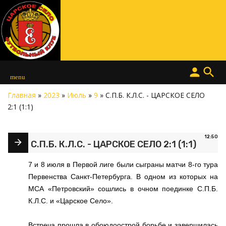
person
search
menu
Главная
»
2023
»
Июль
»
9
» С.П.Б. К.Л.С. - ЦАРСКОЕ СЕЛО
2:1 (1:1)
12:50
С.П.Б. К.Л.С. - ЦАРСКОЕ СЕЛО 2:1 (1:1)
7 и 8 июля в Первой лиге были сыграны матчи 8-го тура
Первенства Санкт-Петербурга. В одном из которых на
МСА «Петровский» сошлись в очном поединке С.П.Б.
К.Л.С. и «Царское Село».
Встреча прошла в обоюдоострой борьбе и завершилась