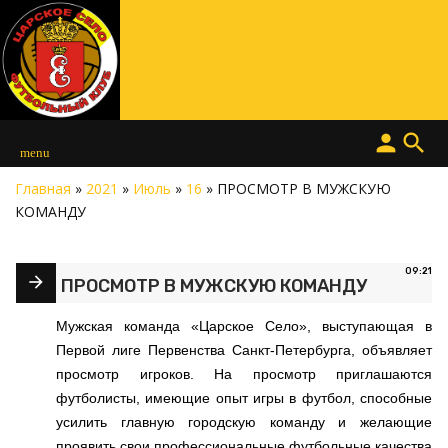
person
search
menu
Главная
»
2021
»
Июль
»
16
» ПРОСМОТР В МУЖСКУЮ
КОМАНДУ
09:21
ПРОСМОТР В МУЖСКУЮ КОМАНДУ
Мужская команда «Царское Село», выступающая в
Первой лиге Первенства Санкт-Петербурга, объявляет
просмотр игроков. На просмотр приглашаются
футболисты, имеющие опыт игры в футбол, способные
усилить главную городскую команду и желающие
проявить свои профессиональные футбольные качества