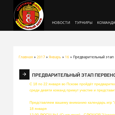
НОВОСТИ
ТУРНИРЫ
КОМАНД
Главная
»
2017
»
Январь
»
16
» Предварительный этап п
ПРЕДВАРИТЕЛЬНЫЙ ЭТАП ПЕРВЕНСТ
С 18 по 22 января во Пскове пройдёт предварите
среди девяти команд примут участие и предста
Представляем вашему вниманию календарь игр "ж
18 января
12.00 ДЮСШ №1 (Сыктывкар) - СДЮШОР "Царско