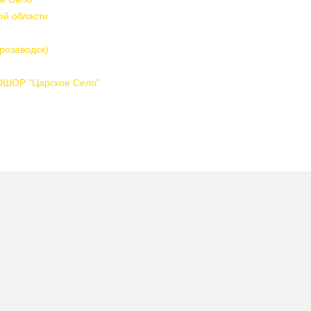
ой области
розаводск)
ДЮШОР "Царское Село"