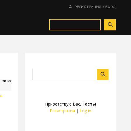
/
РЕГИСТРАЦИЯ
ВХОД
20:30
ре
Приветствую Вас
,
Гость
!
Регистрация
|
Log in