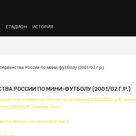
А
СТАДИОН
ИСТОРИЯ
ервенства России по мини-футболу (2001/02 г.р.)
ВА РОССИИ ПО МИНИ-ФУТБОЛУ (2001/02 Г.Р.)
льный этап первенства России среди команд 2001-2002 г.р.В турни
вители СДЮШОР "Царское Село".
ёлто-чёрных" на групповом этапе:
е Село"