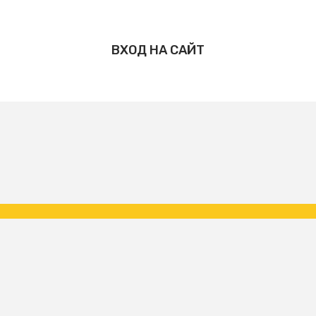
ВХОД НА САЙТ
Copyright ФК Царское Село | народная команда 2026