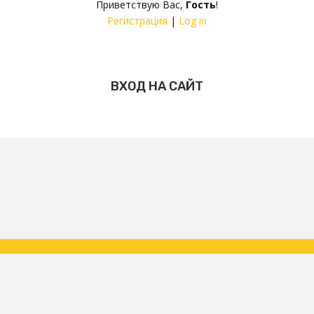
Приветствую Вас
,
Гость
!
Регистрация
|
Log in
ВХОД НА САЙТ
Copyright ФК Царское Село | народная команда 2026