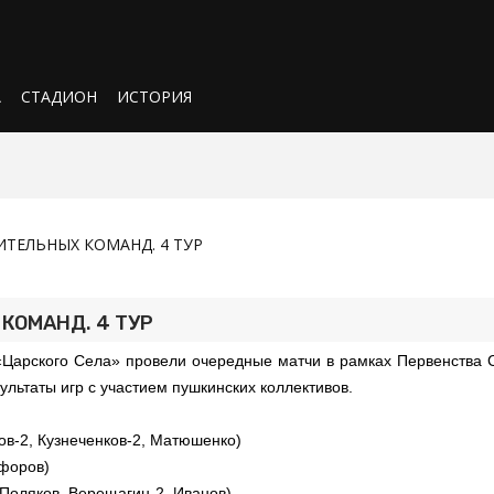
А
СТАДИОН
ИСТОРИЯ
ТЕЛЬНЫХ КОМАНД. 4 ТУР
КОМАНД. 4 ТУР
«Царского Села» провели очередные матчи в рамках Первенства 
льтаты игр с участием пушкинских коллективов.
ов-2, Кузнеченков-2, Матюшенко)
ифоров)
(Поляков, Верещагин-2, Иванов)