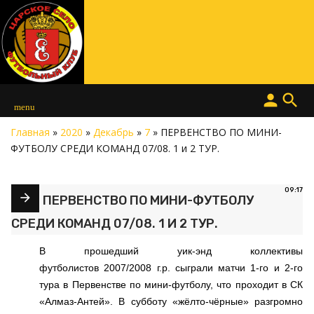
person
search
menu
Главная
»
2020
»
Декабрь
»
7
» ПЕРВЕНСТВО ПО МИНИ-
ФУТБОЛУ СРЕДИ КОМАНД 07/08. 1 и 2 ТУР.
09:17
ПЕРВЕНСТВО ПО МИНИ-ФУТБОЛУ
СРЕДИ КОМАНД 07/08. 1 И 2 ТУР.
В прошедший уик-энд коллективы
футболистов 2007/2008 г.р. сыграли матчи 1-го и 2-го
тура в Первенстве по мини-футболу, что проходит в СК
«Алмаз-Антей». В субботу «жёлто-чёрные» разгромно