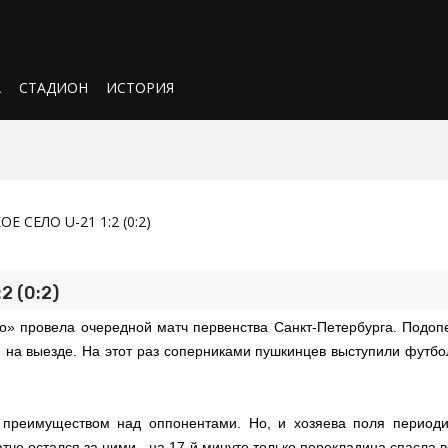
А
СТАДИОН
ИСТОРИЯ
Е СЕЛО U-21 1:2 (0:2)
2 (0:2)
о» провела очередной матч первенства Санкт-Петербурга. Подоп
и на выезде. На этот раз соперниками пушкинцев выступили футб
преимуществом над оппонентами. Но, и хозяева поля периоди
че остался за ними - на 17-й минуте только перекладина спасла 