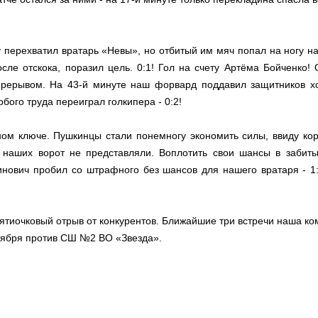
у перехватил вратарь «Невы», но отбитый им мяч попал на ногу 
осле отскока, поразил цель. 0:1! Гол на счету Артёма Бойченко!
рерывом. На 43-й минуте наш форвард поддавил защитников хо
бого труда переиграл голкипера - 0:2!
ом ключе. Пушкинцы стали понемногу экономить силы, ввиду кор
 наших ворот не представляли. Воплотить свои шансы в забиты
инович пробил со штрафного без шансов для нашего вратаря - 1:
пятиочковый отрыв от конкурентов. Ближайшие три встречи наша к
нтября против СШ №2 ВО «Звезда».