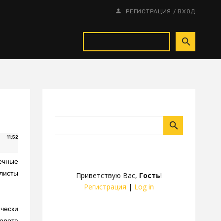
/
РЕГИСТРАЦИЯ
ВХОД
11:52
ечные
олисты
Приветствую Вас
,
Гость
!
Регистрация
|
Log in
чески
ворота