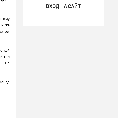
ВХОД НА САЙТ
нашему
 Он же
зяев,
откой
й гол
2. На
оманда