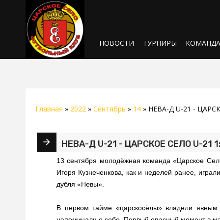
НОВОСТИ
ТУРНИРЫ
КОМАНД
Главная
»
2022
»
Сентябрь
»
14
» НЕВА-Д U-21 - ЦАРСКО
НЕВА-Д U-21 - ЦАРСКОЕ СЕЛО U-21 1:
13 сентября молодёжная команда «Царское Сел
Игоря Кузнеченкова, как и неделей ранее, играл
дубля «Невы».
В первом тайме «царскосёлы» владели явным 
напоминали о себе. Первый опасный момент в мат