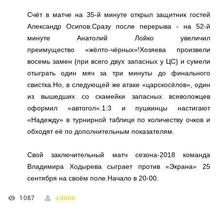
Счёт в матче на 35-й минуте открыл защитник гостей
Александр Осипов.Сразу после перерыва - на 52-й
минуте Анатолий Лойко увеличил
преимущество «жёлто-чёрных»!Хозяева произвели
восемь замен (при всего двух запасных у ЦС) и сумели
отыграть один мяч за три минуты до финального
свистка.Но, в следующей же атаке «царскосёлов», один
из вышедших со скамейки запасных всеволожцев
оформил «автогол».1:3 и пушкинцы настигают
«Надежду» в турнирной таблице по количеству очков и
обходят её по дополнительным показателям.
Свой заключительный матч сезона-2018 команда
Владимира Ходырева сыграет против «Экрана» 25
сентября на своём поле.Начало в 20-00.
1087
admin