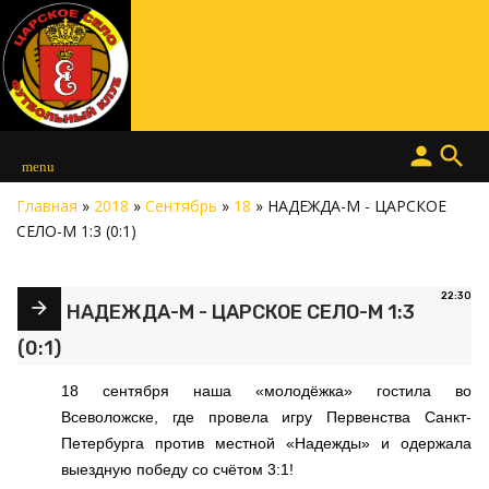
person
search
menu
Главная
»
2018
»
Сентябрь
»
18
» НАДЕЖДА-М - ЦАРСКОЕ
СЕЛО-М 1:3 (0:1)
22:30
НАДЕЖДА-М - ЦАРСКОЕ СЕЛО-М 1:3
(0:1)
18 сентября наша «молодёжка» гостила во
Всеволожске, где провела игру Первенства Санкт-
Петербурга против местной «Надежды» и одержала
выездную победу со счётом 3:1!