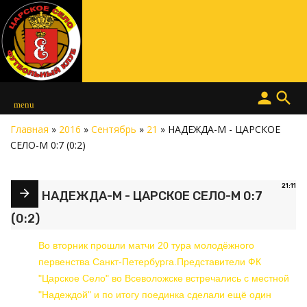
person
search
menu
Главная
»
2016
»
Сентябрь
»
21
» НАДЕЖДА-М - ЦАРСКОЕ
СЕЛО-М 0:7 (0:2)
21:11
НАДЕЖДА-М - ЦАРСКОЕ СЕЛО-М 0:7
(0:2)
Во вторник прошли матчи 20 тура молодёжного
первенства Санкт-Петербурга.Представители ФК
"Царское Село" во Всеволожске встречались с местной
"Надеждой" и по итогу поединка сделали ещё один