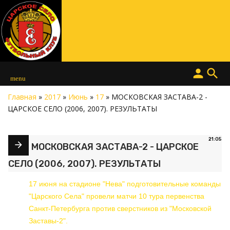
person
search
menu
Главная
»
2017
»
Июнь
»
17
» МОСКОВСКАЯ ЗАСТАВА-2 -
ЦАРСКОЕ СЕЛО (2006, 2007). РЕЗУЛЬТАТЫ
21:05
МОСКОВСКАЯ ЗАСТАВА-2 - ЦАРСКОЕ
СЕЛО (2006, 2007). РЕЗУЛЬТАТЫ
17 июня на стадионе "Нева" подготовительные команды
"Царского Села" провели матчи 10 тура первенства
Санкт-Петербурга против сверстников из "Московской
Заставы-2".