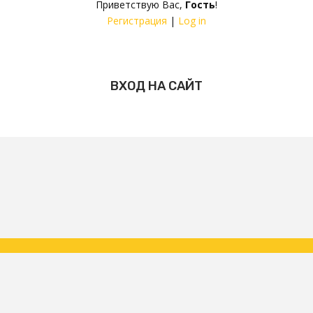
Приветствую Вас
,
Гость
!
Регистрация
|
Log in
ВХОД НА САЙТ
Copyright ФК Царское Село | народная команда 2026