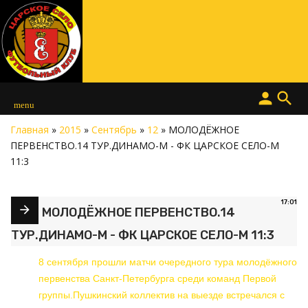
person
search
menu
Главная
»
2015
»
Сентябрь
»
12
» МОЛОДЁЖНОЕ
ПЕРВЕНСТВО.14 ТУР.ДИНАМО-М - ФК ЦАРСКОЕ СЕЛО-М
11:3
17:01
МОЛОДЁЖНОЕ ПЕРВЕНСТВО.14
ТУР.ДИНАМО-М - ФК ЦАРСКОЕ СЕЛО-М 11:3
8 сентября прошли матчи очередного тура молодёжного
первенства Санкт-Петербурга среди команд Первой
группы.Пушкинский коллектив на выезде встречался с