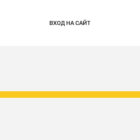
ВХОД НА САЙТ
Copyright ФК Царское Село | народная команда 2026