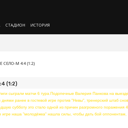
А
СТАДИОН
ИСТОРИЯ
СЕЛО-М 4:4 (1:2)
 (1:2)
иги сыграли матчи 6 тура.Подопечные Валерия Панкова на выезд
 днями ранее в гостевой игре против "Невы", тренерский штаб сно
дшую субботу это стало одной из причин разгромного поражения 4
же игре наша "молодёжка" нашла силы, чтобы дать бой оппонентам,