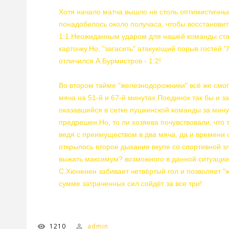
Хотя начало матча вышло не столь оптимистичным
понадобилось около получаса, чтобы восстановить
1:1.Неожиданным ударом для нашей команды ста
карточку.Но, "загасить" атакующий порыв гостей 
отличился А.Бурмистров - 1:2!
Во втором тайме "железнодорожники" всё же смогл
мяча на 51-й и 67-й минутах.Поединок так бы и 
оказавшийся в сетке пушкинской команды за минут
предрешен.Но, то ли хозяева почувствовали, что т
ведя с преимуществом в два мяча, да и времени о
открылось второе дыхание вкупе со спортивной з
выжать максимум? возможного в данной ситуации!
С.Хюненен забивает четвёртый гол и позволяет "ж
сумме затраченных сил сойдёт за все три!
1210
admin