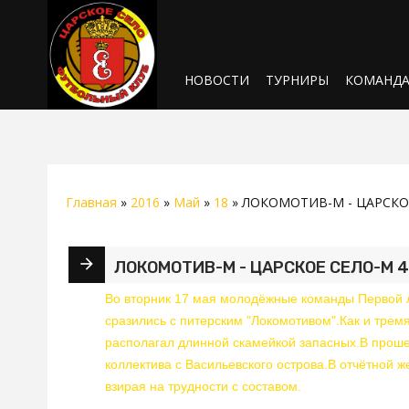
НОВОСТИ
ТУРНИРЫ
КОМАНД
Главная
»
2016
»
Май
»
18
» ЛОКОМОТИВ-М - ЦАРСКОЕ 
ЛОКОМОТИВ-М - ЦАРСКОЕ СЕЛО-М 4:4
Во вторник 17 мая молодёжные команды Первой л
сразились с питерским "Локомотивом".Как и тремя
располагал длинной скамейкой запасных.В проше
коллектива с Васильевского острова.В отчётной 
взирая на трудности с составом.