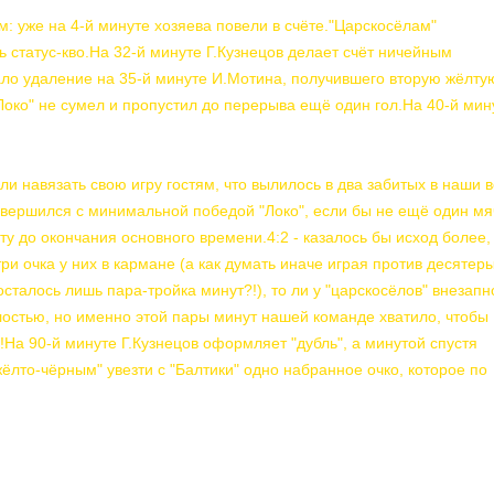
: уже на 4-й минуте хозяева повели в счёте."Царскосёлам"
 статус-кво.На 32-й минуте Г.Кузнецов делает счёт ничейным
ло удаление на 35-й минуте И.Мотина, получившего вторую жёлту
"Локо" не сумел и пропустил до перерыва ещё один гол.На 40-й мин
и навязать свою игру гостям, что вылилось в два забитых в наши 
завершился с минимальной победой "Локо", если бы не ещё один мя
у до окончания основного времени.4:2 - казалось бы исход более,
ри очка у них в кармане (а как думать иначе играя против десятер
сталось лишь пара-тройка минут?!), то ли у "царскосёлов" внезапн
лостью, но именно этой пары минут нашей команде хватило, чтобы
На 90-й минуте Г.Кузнецов оформляет "дубль", а минутой спустя
ёлто-чёрным" увезти с "Балтики" одно набранное очко, которое по