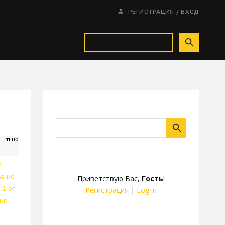
/
РЕГИСТРАЦИЯ
ВХОД
11:00
е
ва не
Приветствую Вас
,
Гость
!
:1 от
Регистрация
|
Log in
 не