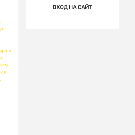
ВХОД НА САЙТ
ю
уте
ворота
ч
 чем
ых и
о