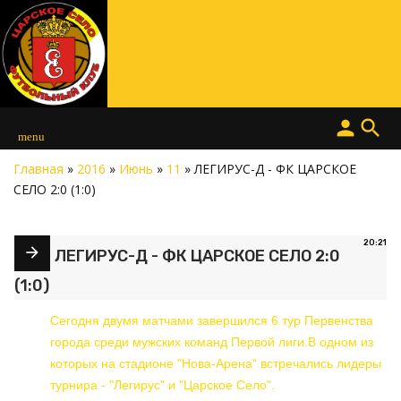
person
search
menu
Главная
»
2016
»
Июнь
»
11
» ЛЕГИРУС-Д - ФК ЦАРСКОЕ
СЕЛО 2:0 (1:0)
20:21
ЛЕГИРУС-Д - ФК ЦАРСКОЕ СЕЛО 2:0
(1:0)
Сегодня двумя матчами завершился 6 тур Первенства
города среди мужских команд Первой лиги.В одном из
которых на стадионе "Нова-Арена" встречались лидеры
турнира - "Легирус" и "Царское Село".