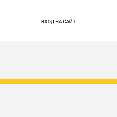
ВХОД НА САЙТ
Copyright ФК Царское Село | народная команда 2026