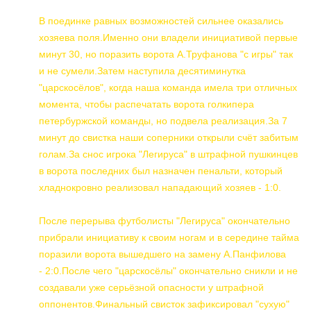
В поединке равных возможностей сильнее оказались
хозяева поля.Именно они владели инициативой первые
минут 30, но поразить ворота А.Труфанова "с игры" так
и не сумели.Затем наступила десятиминутка
"царскосёлов", когда наша команда имела три отличных
момента, чтобы распечатать ворота голкипера
петербуржской команды, но подвела реализация.За 7
минут до свистка наши соперники открыли счёт забитым
голам.За снос игрока "Легируса" в штрафной пушкинцев
в ворота последних был назначен пенальти, который
хладнокровно реализовал нападающий хозяев - 1:0.
После перерыва футболисты "Легируса" окончательно
прибрали инициативу к своим ногам и в середине тайма
поразили ворота вышедшего на замену А.Панфилова
- 2:0.После чего "царскосёлы" окончательно сникли и не
создавали уже серьёзной опасности у штрафной
оппонентов.Финальный свисток зафиксировал "сухую"