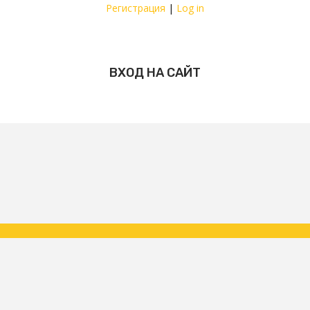
Регистрация
|
Log in
ВХОД НА САЙТ
Copyright ФК Царское Село | народная команда 2026