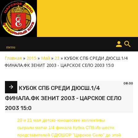
person
search
menu
Главная
»
2015
»
Май
»
23
» КУБОК СПБ СРЕДИ ДЮСШ.1/4
ФИНАЛА.ФК ЗЕНИТ 2003 - ЦАРСКОЕ СЕЛО 2003 15:0
08:00
КУБОК СПБ СРЕДИ ДЮСШ.1/4
ФИНАЛА.ФК ЗЕНИТ 2003 - ЦАРСКОЕ СЕЛО
2003 15:0
20 и 21 мая детско-юношеские коллективы
сыграли матчи 1/4 финала Кубка СПб.Из шести
представителей СДЮШОР "Царское Село" до этой