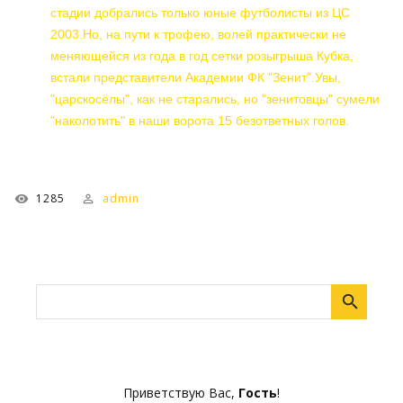
стадии добрались только юные футболисты из ЦС
2003.Но, на пути к трофею, волей практически не
меняющейся из года в год сетки розыгрыша Кубка,
встали представители Академии ФК "Зенит".Увы,
"царскосёлы", как не старались, но "зенитовцы" сумели
"наколотить" в наши ворота 15 безответных голов.
1285
admin
Приветствую Вас
,
Гость
!