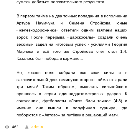
сумели добиться положительного результата.
В первом тайме на два точных попадания в исполнении
Артура Наумчука и Семёна Стройкова юные
«железнодорожники» ответили одним взятием наших
ворот. После перерыва «царскосёлы» создали очень
весомый задел на итоговый успех - усилиями Георгия
Марчака и всё того же Стройкова счёт стал 1:4.
Казалось бы - победа в кармане...
Но, хозяев поля собрали все свои силы и в
заключительной десятиминутке второго тайма отыграли
три мяча! Таким образом, выявлять сильнейшего
пришлось в серии одиннадцатиметровых ударов. К
сожалению, футболисты «Локо» били точнее (4:3) и
именно они вышли в полуфинал турнира, где
поборются с «Автово» за путёвку в решающий матч.
463
admin