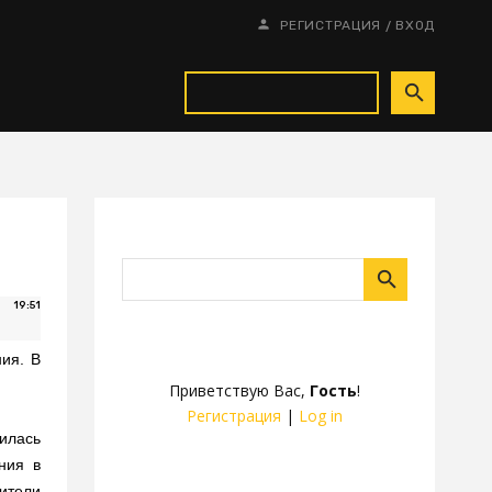
/
РЕГИСТРАЦИЯ
ВХОД
19:51
ия. В
Приветствую Вас
,
Гость
!
Регистрация
|
Log in
илась
ния в
ители