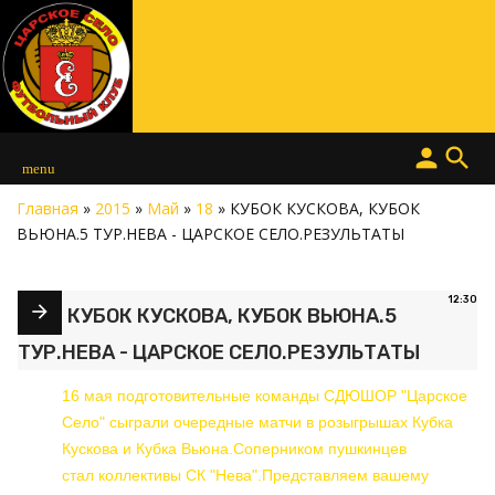
person
search
menu
Главная
»
2015
»
Май
»
18
» КУБОК КУСКОВА, КУБОК
ВЬЮНА.5 ТУР.НЕВА - ЦАРСКОЕ СЕЛО.РЕЗУЛЬТАТЫ
12:30
КУБОК КУСКОВА, КУБОК ВЬЮНА.5
ТУР.НЕВА - ЦАРСКОЕ СЕЛО.РЕЗУЛЬТАТЫ
16 мая подготовительные команды СДЮШОР "Царское
Село" сыграли очередные матчи в розыгрышах Кубка
Кускова и Кубка Вьюна.Соперником пушкинцев
стал коллективы СК "Нева".Представляем вашему