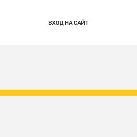
ВХОД НА САЙТ
Copyright ФК Царское Село | народная команда 2026