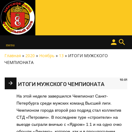
person
search
menu
Главная
»
2020
»
Ноябрь
»
13
» ИТОГИ МУЖСКОГО
ЧЕМПИОНАТА
10:01
ИТОГИ МУЖСКОГО ЧЕМПИОНАТА
На этой неделе завершился Чемпионат Санкт-
Петербурга среди мужских команд Высшей лиги.
Чемпионом города второй раз подряд стал коллектив
СТД «Петрович». В последнем туре «строители» на
выезде сыграли вничью с «Ядром» 1:1 и на одно очко
обошли «Динамо», которое, как и в прошлогоднем