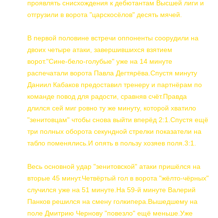
проявлять снисхождения к дебютантам Высшей лиги и
отгрузили в ворота "царскосёлов" десять мячей.
В первой половине встречи оппоненты соорудили на
двоих четыре атаки, завершившихся взятием
ворот."Сине-бело-голубые" уже на 14 минуте
распечатали ворота Павла Дегтярёва.Спустя минуту
Даниил Кабаков предоставил тренеру и партнёрам по
команде повод для радости, сравняв счёт.Правда
длился сей миг ровно ту же минуту, которой хватило
"зенитовцам" чтобы снова выйти вперёд 2:1.Спустя ещё
три полных оборота секундной стрелки показатели на
табло поменялись.И опять в пользу хозяев поля.3:1.
Весь основной удар "зенитовской" атаки пришёлся на
вторые 45 минут.Четвёртый гол в ворота "жёлто-чёрных"
случился уже на 51 минуте.На 59-й минуте Валерий
Панков решился на смену голкипера.Вышедшему на
поле Дмитрию Чернову "повезло" ещё меньше.Уже