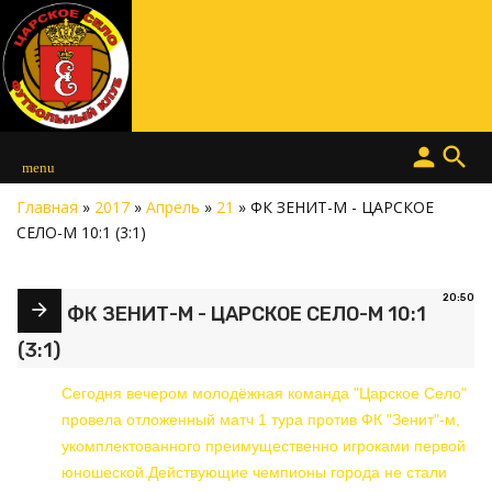
person
search
menu
Главная
»
2017
»
Апрель
»
21
» ФК ЗЕНИТ-М - ЦАРСКОЕ
СЕЛО-М 10:1 (3:1)
20:50
ФК ЗЕНИТ-М - ЦАРСКОЕ СЕЛО-М 10:1
(3:1)
Сегодня вечером молодёжная команда "Царское Село"
провела отложенный матч 1 тура против ФК "Зенит"-м,
укомплектованного преимущественно игроками первой
юношеской.Действующие чемпионы города не стали