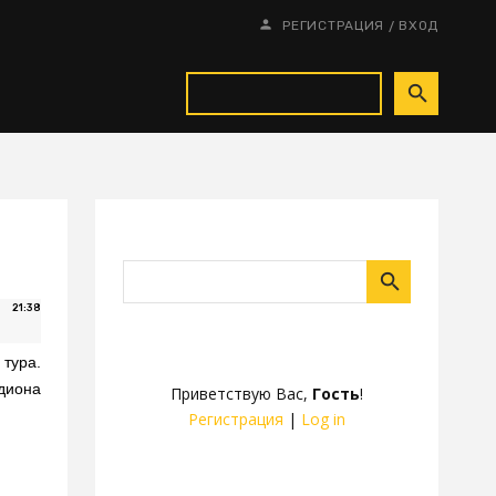
/
РЕГИСТРАЦИЯ
ВХОД
21:38
тура.
диона
Приветствую Вас
,
Гость
!
Регистрация
|
Log in