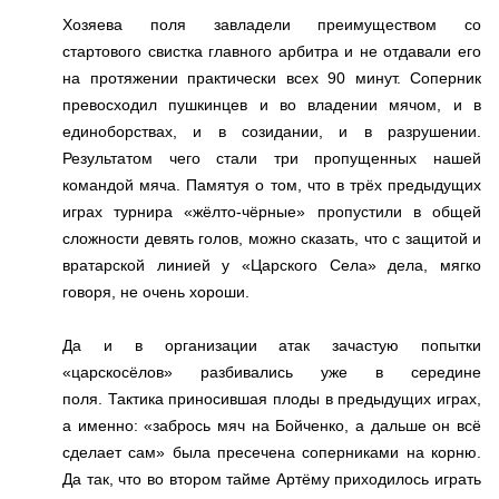
Хозяева поля завладели преимуществом со
стартового свистка главного арбитра и не отдавали его
на протяжении практически всех 90 минут. Соперник
превосходил пушкинцев и во владении мячом, и в
единоборствах, и в созидании, и в разрушении.
Результатом чего стали три пропущенных нашей
командой мяча. Памятуя о том, что в трёх предыдущих
играх турнира «жёлто-чёрные» пропустили в общей
сложности девять голов, можно сказать, что с защитой и
вратарской линией у «Царского Села» дела, мягко
говоря, не очень хороши.
Да и в организации атак зачастую попытки
«царскосёлов» разбивались уже в середине
поля.
Тактика приносившая плоды в предыдущих играх,
а именно: «забрось мяч на Бойченко, а дальше он всё
сделает сам» была пресечена соперниками на корню.
Да так, что во втором тайме Артёму приходилось играть