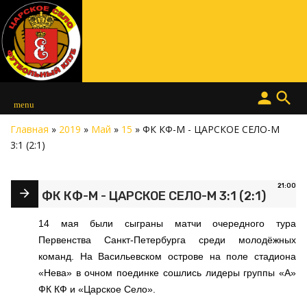
person
search
menu
Главная
»
2019
»
Май
»
15
» ФК КФ-М - ЦАРСКОЕ СЕЛО-М
3:1 (2:1)
21:00
ФК КФ-М - ЦАРСКОЕ СЕЛО-М 3:1 (2:1)
14 мая были сыграны матчи очередного тура
Первенства Санкт-Петербурга среди молодёжных
команд. На Васильевском острове на поле стадиона
«Нева» в очном поединке сошлись лидеры группы «А»
ФК КФ и «Царское Село».