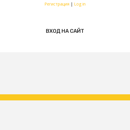
Регистрация
|
Log in
ВХОД НА САЙТ
Copyright ФК Царское Село | народная команда 2026