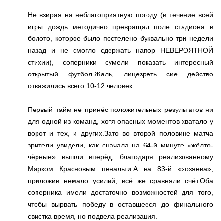
Не взирая на неблагоприятную погоду (в течение всей
игры дождь методично превращал поле стадиона в
болото, которое было постелено буквально три недели
назад и не смогло сдержать напор НЕВЕРОЯТНОЙ
стихии), соперники сумели показать интересный
открытый футбол.Жаль, лицезреть сие действо
отважились всего 10-12 человек.
Первый тайм не принёс положительных результатов ни
для одной из команд, хотя опасных моментов хватало у
ворот и тех, и других.Зато во второй половине матча
зрители увидели, как сначала на 64-й минуте «жёлто-
чёрные» вышли вперёд, благодаря реализованному
Марком Красновым пенальти.А на 83-й «хозяева»,
приложив немало усилий, всё же сравняли счёт.Оба
соперника имели достаточно возможностей для того,
чтобы вырвать победу в оставшееся до финального
свистка время, но подвела реализация.