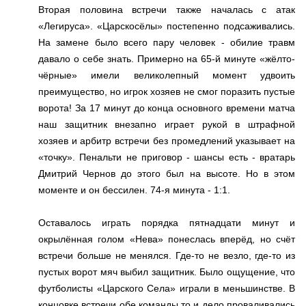
Вторая половина встречи также началась с атак
«Легируса». «Царскосёлы» постепенно подсаживались.
На замене было всего пару человек - обилие травм
давало о себе знать. Примерно на 65-й минуте «жёлто-
чёрные» имели великолепный момент удвоить
преимущество, но игрок хозяев не смог поразить пустые
ворота! За 17 минут до конца основного времени матча
наш защитник внезапно играет рукой в штрафной
хозяев и арбитр встречи без промедлений указывает на
«точку». Пенальти не приговор - шансы есть - вратарь
Дмитрий Чернов до этого был на высоте. Но в этом
моменте и он бессилен. 74-я минута - 1:1.
Оставалось играть порядка пятнадцати минут и
окрылённая голом «Нева» понеслась вперёд, но счёт
встречи больше не менялся. Где-то не везло, где-то из
пустых ворот мяч выбил защитник. Было ощущение, что
футболисты «Царского Села» играли в меньшинстве. В
концовке встречи обе команды то и дело проваливались