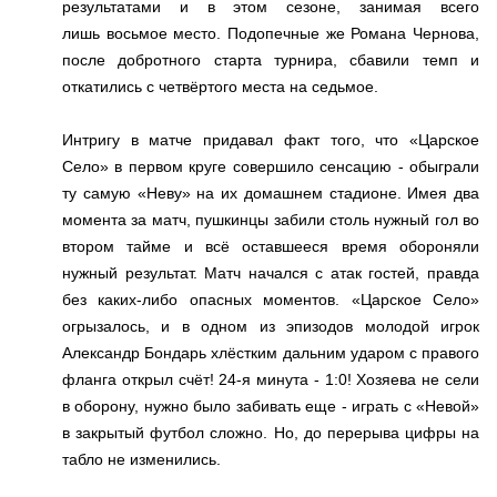
результатами и в этом сезоне, занимая всего
лишь восьмое место. Подопечные же Романа Чернова,
после добротного старта турнира, сбавили темп и
откатились с четвёртого места на седьмое.
Интригу в матче придавал факт того, что «Царское
Село» в первом круге совершило сенсацию - обыграли
ту самую «Неву» на их домашнем стадионе. Имея два
момента за матч, пушкинцы забили столь нужный гол во
втором тайме и всё оставшееся время обороняли
нужный результат. Матч начался с атак гостей, правда
без каких-либо опасных моментов. «Царское Село»
огрызалось, и в одном из эпизодов молодой игрок
Александр Бондарь хлёстким дальним ударом с правого
фланга открыл счёт! 24-я минута - 1:0! Хозяева не сели
в оборону, нужно было забивать еще - играть с «Невой»
в закрытый футбол сложно. Но, до перерыва цифры на
табло не изменились.