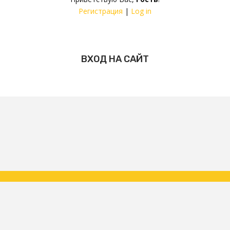
Регистрация
|
Log in
ВХОД НА САЙТ
Copyright ФК Царское Село | народная команда 2026