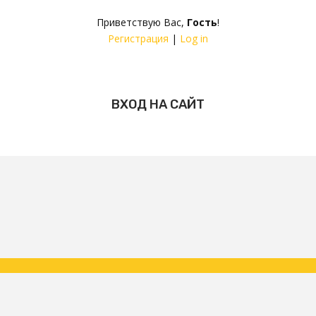
Приветствую Вас
,
Гость
!
Регистрация
|
Log in
ВХОД НА САЙТ
Copyright ФК Царское Село | народная команда 2026