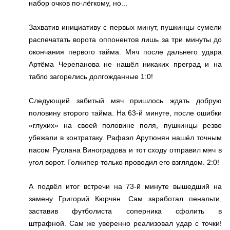
набор очков по-лёгкому, но...
Захватив инициативу с первых минут, пушкинцы сумели
распечатать ворота оппонентов лишь за три минуты до
окончания первого тайма. Мяч после дальнего удара
Артёма Черепанова не нашёл никаких преград и на
табло загорелись долгожданные 1:0!
Следующий забитый мяч пришлось ждать добрую
половину второго тайма. На 63-й минуте, после ошибки
«глухих» на своей половине поля, пушкинцы резво
убежали в контратаку. Рафаэл Арутюнян нашёл точным
пасом Руслана Виноградова и тот сходу отправил мяч в
угол ворот. Голкипер только проводил его взглядом. 2:0!
А подвёл итог встречи на 73-й минуте вышедший на
замену Григорий Кюрчян. Сам заработал пенальти,
заставив футболиста соперника сфолить в
штрафной. Сам же уверенно реализовал удар с точки!