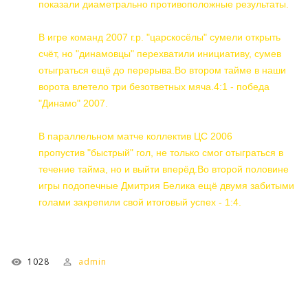
показали диаметрально противоположные результаты.
В игре команд 2007 г.р. "царскосёлы" сумели открыть
счёт, но "динамовцы" перехватили инициативу, сумев
отыграться ещё до перерыва.Во втором тайме в наши
ворота влетело три безответных мяча.4:1 - победа
"Динамо" 2007.
В параллельном матче коллектив ЦС 2006
пропустив "быстрый" гол, не только смог отыграться в
течение тайма, но и выйти вперёд.Во второй половине
игры подопечные Дмитрия Белика ещё двумя забитыми
голами закрепили свой итоговый успех - 1:4.
1028
admin