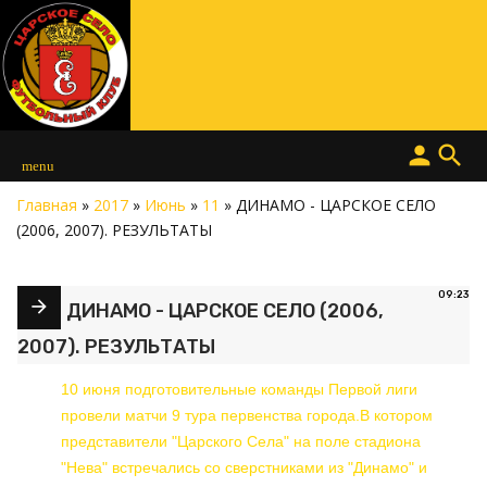
person
search
menu
Главная
»
2017
»
Июнь
»
11
» ДИНАМО - ЦАРСКОЕ СЕЛО
(2006, 2007). РЕЗУЛЬТАТЫ
09:23
ДИНАМО - ЦАРСКОЕ СЕЛО (2006,
2007). РЕЗУЛЬТАТЫ
10 июня подготовительные команды Первой лиги
провели матчи 9 тура первенства города.В котором
представители "Царского Села" на поле стадиона
"Нева" встречались со сверстниками из "Динамо" и