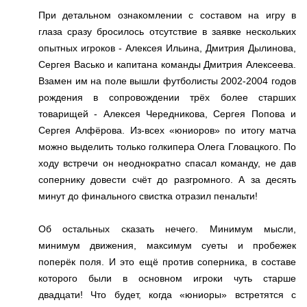
При детальном ознакомлении с составом на игру в
глаза сразу бросилось отсутствие в заявке нескольких
опытных игроков - Алексея Ильина, Дмитрия Дылинова,
Сергея Васько и капитана команды Дмитрия Алексеева.
Взамен им на поле вышли футболисты 2002-2004 годов
рождения в сопровождении трёх более старших
товарищей - Алексея Чередникова, Сергея Попова и
Сергея Алфёрова. Из-всех «юниоров» по итогу матча
можно выделить только голкипера Олега Гловацкого. По
ходу встречи он неоднократно спасал команду, не дав
сопернику довести счёт до разгромного. А за десять
минут до финального свистка отразил пенальти!
Об остальных сказать нечего. Минимум мысли,
минимум движения, максимум суеты и пробежек
поперёк поля. И это ещё против соперника, в составе
которого были в основном игроки чуть старше
двадцати! Что будет, когда «юниоры» встретятся с