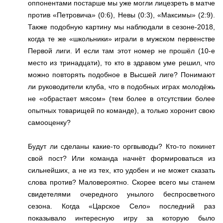
оппонентами постарше мы уже могли лицезреть в матче
против «Петровича» (0:6), Невы (0:3), «Максимы» (2:9).
Также подобную картину мы наблюдали в сезоне-2018,
когда те же «школьники» играли в мужском первенстве
Первой лиги. И если там этот номер не прошёл (10-е
место из тринадцати), то кто в здравом уме решил, что
можно повторять подобное в Высшей лиге? Понимают
ли руководители клуба, что в подобных играх молодёжь
не «обрастает мясом» (тем более в отсутствии более
опытных товарищей по команде), а только хоронит свою
самооценку?
Будут ли сделаны какие-то оргвыводы? Кто-то покинет
свой пост? Или команда начнёт формироваться из
сильнейших, а не из тех, кто удобен и не может сказать
слова против? Маловероятно. Скорее всего мы станем
свидетелями очередного унылого беспросветного
сезона. Когда «Царское Село» последний раз
показывало интересную игру за которую было