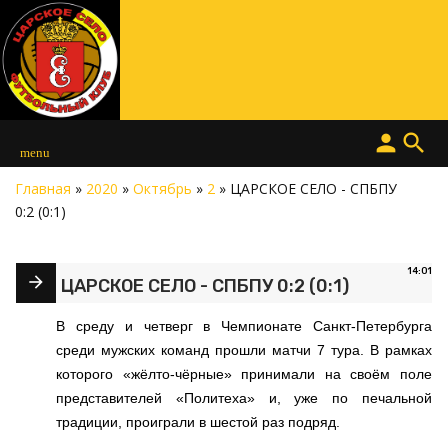
person
search
menu
Главная
»
2020
»
Октябрь
»
2
» ЦАРСКОЕ СЕЛО - СПБПУ
0:2 (0:1)
14:01
ЦАРСКОЕ СЕЛО - СПБПУ 0:2 (0:1)
В среду и четверг в Чемпионате Санкт-Петербурга
среди мужских команд прошли матчи 7 тура. В рамках
которого «жёлто-чёрные» принимали на своём поле
представителей «Политеха» и, уже по печальной
традиции, проиграли в шестой раз подряд.