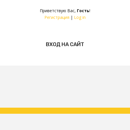
Приветствую Вас
,
Гость
!
Регистрация
|
Log in
ВХОД НА САЙТ
Copyright ФК Царское Село | народная команда 2026