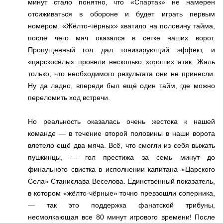
минут стало понятно, что «Спартак» не намерен
отсиживаться в обороне и будет играть первым
номером. «Жёлто-чёрных» хватило на половину тайма,
после чего мяч оказался в сетке наших ворот.
Пропущенный гол дал тонизирующий эффект, и
«царскосёлы» провели несколько хороших атак. Жаль
только, что необходимого результата они не принесли.
Ну да ладно, впереди был ещё один тайм, где можно
переломить ход встречи.
Но реальность оказалась очень жестока к нашей
команде — в течение второй половины в наши ворота
влетело ещё два мяча. Всё, что смогли из себя выжать
пушкинцы, — гол престижа за семь минут до
финального свистка в исполнении капитана «Царского
Села» Станислава Веселова. Единственный показатель,
в котором «жёлто-чёрные» точно превзошли соперника,
— так это поддержка фанатской трибуны,
несмолкающая все 80 минут игрового времени! После