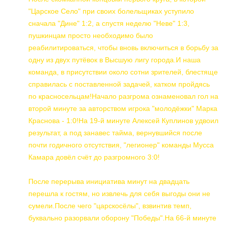
"Царское Село" при своих болельщиках уступило
сначала "Дине" 1:2, а спустя неделю "Неве" 1:3,
пушкинцам просто необходимо было
реабилитироваться, чтобы вновь включиться в борьбу за
одну из двух путёвок в Высшую лигу города.И наша
команда, в присутствии около сотни зрителей, блестяще
справилась с поставленной задачей, катком пройдясь
по красносельцам!Начало разгрома ознаменовал гол на
второй минуте за авторством игрока "молодёжки" Марка
Краснова - 1:0!На 19-й минуте Алексей Куплинов удвоил
результат, а под занавес тайма, вернувшийся после
почти годичного отсутствия, "легионер" команды Мусса
Камара довёл счёт до разгромного 3:0!
После перерыва инициатива минут на двадцать
перешла к гостям, но извлечь для себя выгоды они не
сумели.После чего "царскосёлы", взвинтив темп,
буквально разорвали оборону "Победы".На 66-й минуте