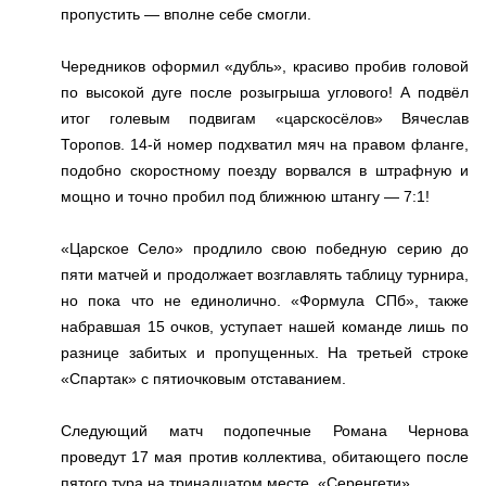
пропустить — вполне себе смогли.
Чередников оформил «дубль», красиво пробив головой
по высокой дуге после розыгрыша углового! А подвёл
итог голевым подвигам «царскосёлов» Вячеслав
Торопов. 14-й номер подхватил мяч на правом фланге,
подобно скоростному поезду ворвался в штрафную и
мощно и точно пробил под ближнюю штангу — 7:1!
«Царское Село» продлило свою победную серию до
пяти матчей и продолжает возглавлять таблицу турнира,
но пока что не единолично. «Формула СПб», также
набравшая 15 очков, уступает нашей команде лишь по
разнице забитых и пропущенных. На третьей строке
«Спартак» с пятиочковым отставанием.
Следующий матч подопечные Романа Чернова
проведут 17 мая против коллектива, обитающего после
пятого тура на тринадцатом месте, «Серенгети».