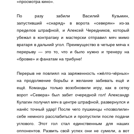
«просмотра кино».
По разу забили Василий Кузьмин,
запустивший «снаряд» в ворота «северян» из-за
пределов штрафной, и Алексей Чередников, который
убежал в контратаку и мастерски отправил мяч мимо
вратаря в дальний угол. Преимущество в четыре мяча к
перерыву — это то, что и было нужно и тренеру на
«бровке» и фанатам на трибуне!
Перерыв не повлиял на заряженность «жёлто-чёрных»
на продолжение борьбы и желание забивать ещё и
ещё. Команды только возобновили игру, как в сетку
ворот «Севера» был забит очередной гол! Александр
Кулагин получил мяч в центре штрафной, развернулся и
нанёс точный удар! После чего пушкинцы «позволили»
себе немного расслабиться и пропустили после подачи
углового. Этот гол стал единственным для наших
оппонентов. Развить свой успех они не сумели, а вот