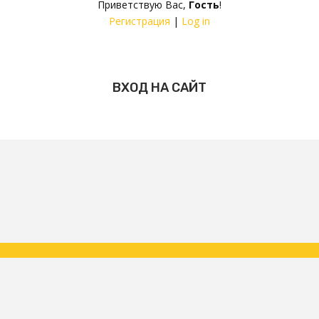
Приветствую Вас
,
Гость
!
Регистрация
|
Log in
ВХОД НА САЙТ
Copyright ФК Царское Село | народная команда 2026