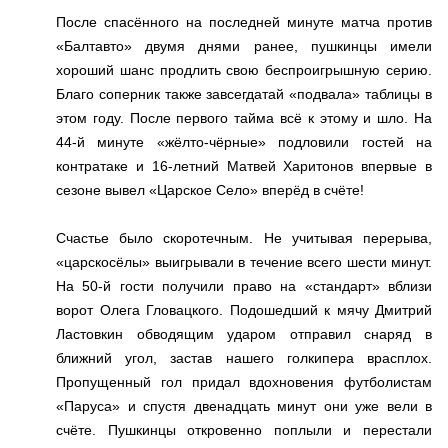
После спасённого на последней минуте матча против
«Балтавто» двумя днями ранее, пушкинцы имели
хороший шанс продлить свою беспроигрышную серию.
Благо соперник также завсегдатай «подвала» таблицы в
этом году. После первого тайма всё к этому и шло. На
44-й минуте «жёлто-чёрные» подловили гостей на
контратаке и 16-летний Матвей Харитонов впервые в
сезоне вывел «Царское Село» вперёд в счёте!
Счастье было скоротечным. Не учитывая перерыва,
«царскосёлы» выигрывали в течение всего шести минут.
На 50-й гости получили право на «стандарт» вблизи
ворот Олега Гловацкого. Подошедший к мячу Дмитрий
Ластовкин обводящим ударом отправил снаряд в
ближний угол, застав нашего голкипера врасплох.
Пропущенный гол придал вдохновения футболистам
«Паруса» и спустя двенадцать минут они уже вели в
счёте. Пушкинцы откровенно поплыли и перестали