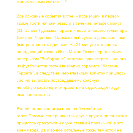
минимальным счётом 1:2.
Все основные события встречи произошли в первом
тайме.Гости начали резво и в течение четырёх минут
(11, 15 мин) дважды поразили ворота нашего голкипера
Дмитрия Чернова. "Царскосёлы" сумели довольно-таки
быстро отыграть один мяч.На 21 минуте это сделал
нападающий хозяев Илья Мотин.Также перед самым
перерывом "Выборжане" остались вдесятером - одного
из футболистов гостей внезапно поразила "болезнь
Туррета", в следствие чего главному арбитру пришлось
срочно выписать пострадавшему красную
лечебную карточку и отправить на отдых задолго до
окончания матча.
Вторая половина игры прошла без забитых
голов.Помимо соперничества друг с другом оппонентам
пришлось сражаться и с уже ставшей привычной в это
время года, да и во все остальные тоже, темнотой на