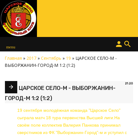
person
search
menu
Главная
»
2017
»
Сентябрь
»
19
» ЦАРСКОЕ СЕЛО-М -
ВЫБОРЖАНИН-ГОРОД-М 1:2 (1:2)
21:20
ЦАРСКОЕ СЕЛО-М - ВЫБОРЖАНИН-
ГОРОД-М 1:2 (1:2)
19 сентября молодёжная команда "Царское Село"
сыграла матч 18 тура первенства Высшей лиги.На
своём поле коллектив Валерия Панкова принимал
сверстников из ФК "Выборжанин-Город"-м и уступил с