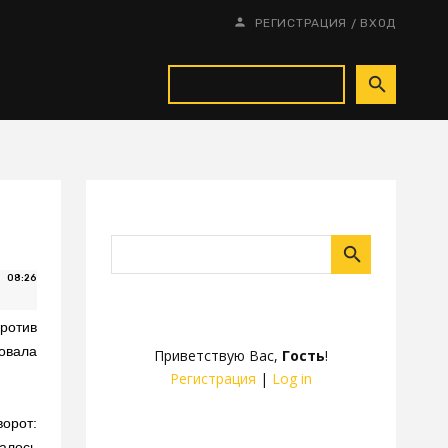
/
РЕГИСТРАЦИЯ
ВХОД
08:26
ротив
овала
Приветствую Вас
,
Гость
!
Регистрация
|
Log in
ворот:
алось