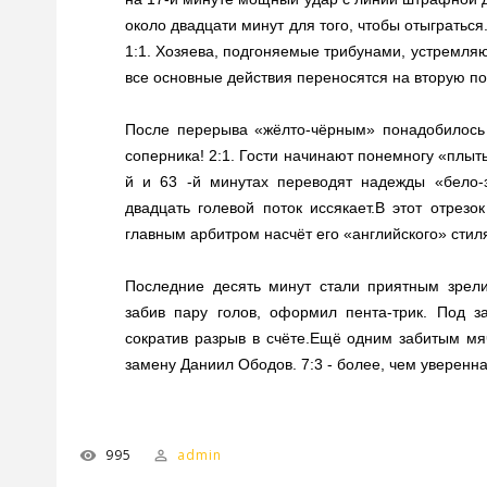
около двадцати минут для того, чтобы отыграться
1:1. Хозяева, подгоняемые трибунами, устремляю
все основные действия переносятся на вторую по
После перерыва «жёлто-чёрным» понадобилось 
соперника! 2:1. Гости начинают понемногу «плыть
й и 63 -й минутах переводят надежды «бело-
двадцать голевой поток иссякает.В этот отрез
главным арбитром насчёт его «английского» стил
Последние десять минут стали приятным зрели
забив пару голов, оформил пента-трик. Под з
сократив разрыв в счёте.Ещё одним забитым м
замену Даниил Ободов. 7:3 - более, чем уверенн
995
admin