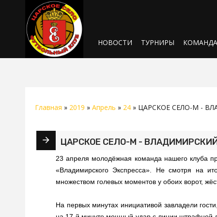
НОВОСТИ
ТУРНИРЫ
КОМАНД
Главная
»
2019
»
Апрель
»
24
» ЦАРСКОЕ СЕЛО-М - ВЛ
ЦАРСКОЕ СЕЛО-М - ВЛАДИМИРСКИЙ Э
23 апреля молодёжная команда нашего клуба пр
«Владимирского Экспресса». Не смотря на ито
множеством голевых моментов у обоих ворот, жёс
На первых минутах инициативой завладели гости,
на 17-й минуте мощный удар с линии штрафной 