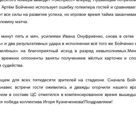
. Артём Бойченко использует ошибку голкипера гостей и сравнивает
т все силы на развитие успеха, но игровое время тайма заканчива
ловину матча.
минут пять и мяч, усилиями Ивана Онуфриенко, снова в сетке 
» и два результативных удара в исполнении всё того же Бойченко 
зелёных» на благоприятный исход в разряд невыполнимых.Мин
ок времени оппоненты заняты получением жёлтых карточек и спо
я судейства.
щем для всех пятидесяти зрителей на стадионе. Сначала Бойч
анавес встречи гости оживились и дважды огорчили нашего вра
ячом в составе ЦС отметился в компенсированное время вышедш
ая победа коллектива Игоря Кузнеченкова!Поздравляем!