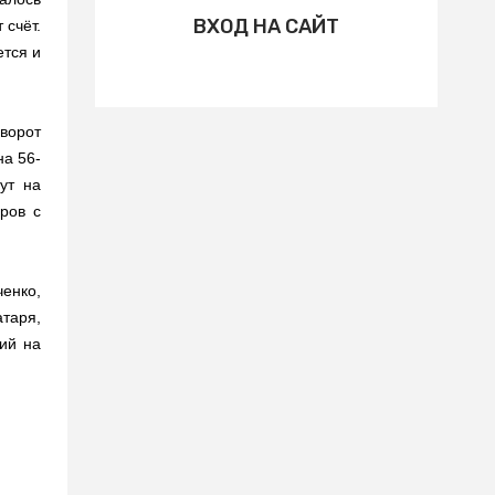
ВХОД НА САЙТ
 счёт.
ется и
ворот
на 56-
ут на
ров с
енко,
таря,
ий на