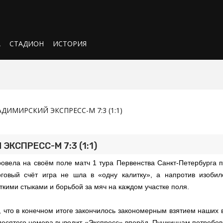
А
СТАДИОН
ИСТОРИЯ
АДИМИРСКИЙ ЭКСПРЕСС-М 7:3 (1:1)
КСПРЕСС-М 7:3 (1:1)
овела на своём поле матч 1 тура Первенства Санкт-Петербурга п
говый счёт игра не шла в «одну калитку», а напротив изобил
ткими стыками и борьбой за мяч на каждом участке поля.
 что в конечном итоге закончилось закономерным взятием наших 
десятого номера выводит «Экспресс» вперёд. Пушкинцам потребов