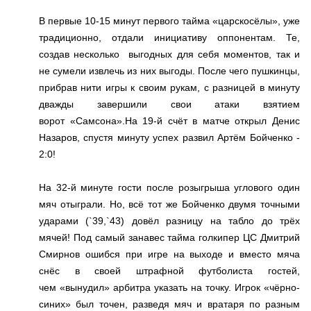
В первые 10-15 минут первого тайма «царскосёлы», уже
традиционно, отдали инициативу оппонентам. Те,
создав несколько выгодных для себя моментов, так и
не сумели извлечь из них выгоды. После чего пушкинцы,
прибрав нити игры к своим рукам, с разницей в минуту
дважды завершили свои атаки взятием
ворот «Самсона».На 19-й счёт в матче открыл Денис
Назаров, спустя минуту успех развил Артём Бойченко -
2:0!
На 32-й минуте гости после розыгрыша углового один
мяч отыграли. Но, всё тот же Бойченко двумя точными
ударами (`39,`43) довёл разницу на табло до трёх
мячей! Под самый занавес тайма голкипер ЦС Дмитрий
Смирнов ошибся при игре на выходе и вместо мяча
снёс в своей штрафной футболиста гостей,
чем «вынудил» арбитра указать на точку. Игрок «чёрно-
синих» был точен, разведя мяч и вратаря по разным