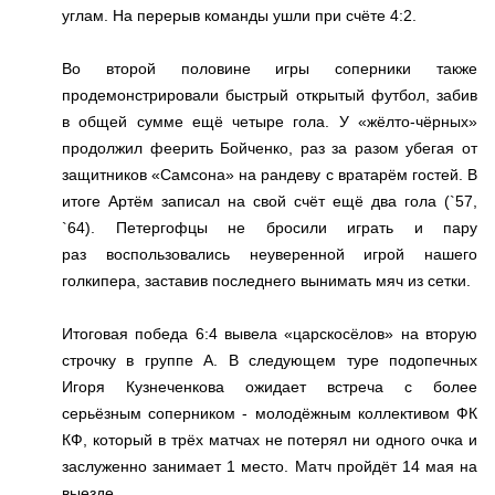
углам. На перерыв команды ушли при счёте 4:2.
Во второй половине игры соперники также
продемонстрировали быстрый открытый футбол, забив
в общей сумме ещё четыре гола. У «жёлто-чёрных»
продолжил феерить Бойченко, раз за разом убегая от
защитников «Самсона» на рандеву с вратарём гостей. В
итоге Артём записал на свой счёт ещё два гола (`57,
`64). Петергофцы не бросили играть и пару
раз воспользовались неуверенной игрой нашего
голкипера, заставив последнего вынимать мяч из сетки.
Итоговая победа 6:4 вывела «царскосёлов» на вторую
строчку в группе А. В следующем туре подопечных
Игоря Кузнеченкова ожидает встреча с более
серьёзным соперником - молодёжным коллективом ФК
КФ, который в трёх матчах не потерял ни одного очка и
заслуженно занимает 1 место. Матч пройдёт 14 мая на
выезде.