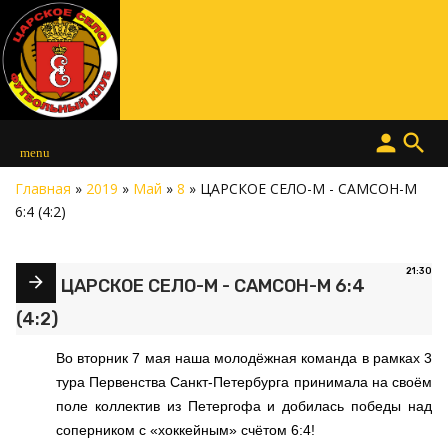
person
search
menu
Главная
»
2019
»
Май
»
8
» ЦАРСКОЕ СЕЛО-М - САМСОН-М
6:4 (4:2)
21:30
ЦАРСКОЕ СЕЛО-М - САМСОН-М 6:4
(4:2)
Во вторник 7 мая наша молодёжная команда в рамках 3
тура Первенства Санкт-Петербурга принимала на своём
поле коллектив из Петергофа и добилась победы над
соперником с «хоккейным» счётом 6:4!