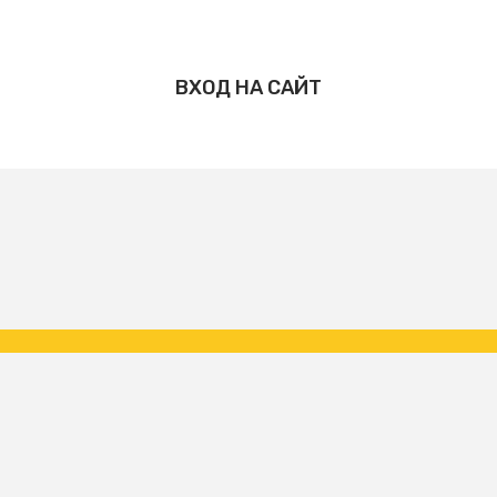
ВХОД НА САЙТ
Copyright ФК Царское Село | народная команда 2026