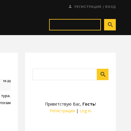
/
РЕГИСТРАЦИЯ
ВХОД
19:22
тура.
итогам
Приветствую Вас
,
Гость
!
Регистрация
|
Log in