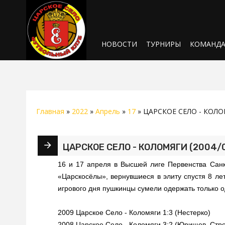
НОВОСТИ
ТУРНИРЫ
КОМАНД
Главная
»
2022
»
Апрель
»
17
» ЦАРСКОЕ СЕЛО - КОЛОМ
ЦАРСКОЕ СЕЛО - КОЛОМЯГИ (2004/0
16 и 17 апреля в Высшей лиге Первенства Санк
«Царскосёлы», вернувшиеся в элиту спустя 8 ле
игрового дня пушкинцы сумели одержать только о
2009 Царское Село - Коломяги 1:3 (Нестерко)
2008 Царское Село - Коломяги 3:2 (Юрищев, Стро