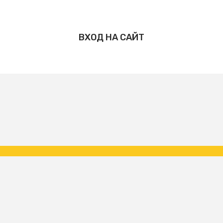
ВХОД НА САЙТ
Copyright ФК Царское Село | народная команда 2026