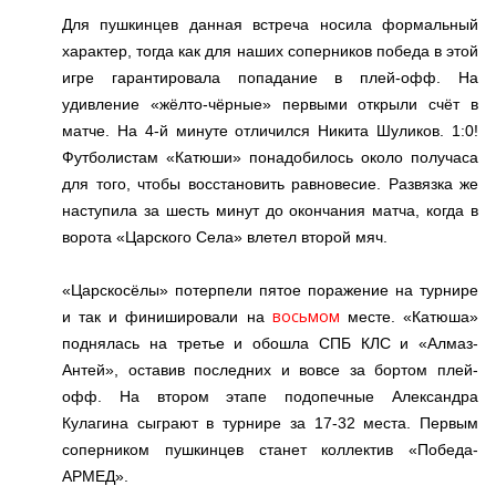
Для пушкинцев данная встреча носила формальный
характер, тогда как для наших соперников победа в этой
игре гарантировала попадание в плей-офф. На
удивление «жёлто-чёрные» первыми открыли счёт в
матче. На 4-й минуте отличился Никита Шуликов. 1:0!
Футболистам «Катюши» понадобилось около получаса
для того, чтобы восстановить равновесие. Развязка же
наступила за шесть минут до окончания матча, когда в
ворота «Царского Села» влетел второй мяч.
«Царскосёлы» потерпели пятое поражение на турнире
восьмом
и так и финишировали на
месте. «Катюша»
поднялась на третье и обошла СПБ КЛС и «Алмаз-
Антей», оставив последних и вовсе за бортом плей-
офф. На втором этапе подопечные Александра
Кулагина сыграют в турнире за 17-32 места. Первым
соперником пушкинцев станет коллектив «Победа-
АРМЕД».