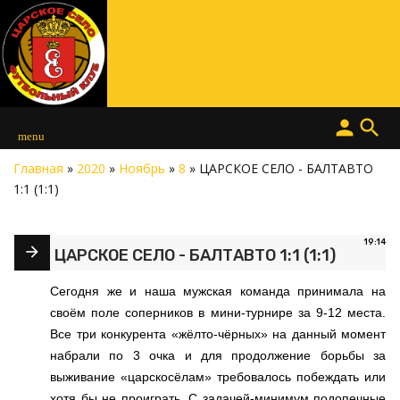
person
search
menu
Главная
»
2020
»
Ноябрь
»
8
» ЦАРСКОЕ СЕЛО - БАЛТАВТО
1:1 (1:1)
19:14
ЦАРСКОЕ СЕЛО - БАЛТАВТО 1:1 (1:1)
Сегодня же и наша мужская команда принимала на
своём поле соперников в мини-турнире за 9-12 места.
Все три конкурента «жёлто-чёрных» на данный момент
набрали по 3 очка и для продолжение борьбы за
выживание «царскосёлам» требовалось побеждать или
хотя бы не проиграть. С задачей-минимум подопечные