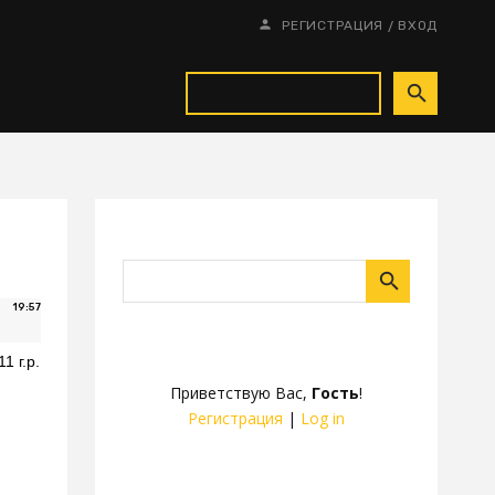
/
РЕГИСТРАЦИЯ
ВХОД
19:57
1 г.р.
Приветствую Вас
,
Гость
!
Регистрация
|
Log in