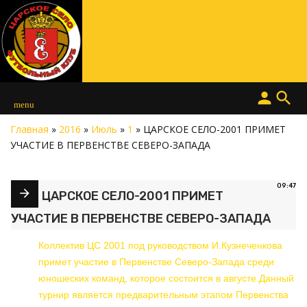
person
search
menu
Главная
»
2016
»
Июль
»
1
» ЦАРСКОЕ СЕЛО-2001 ПРИМЕТ
УЧАСТИЕ В ПЕРВЕНСТВЕ СЕВЕРО-ЗАПАДА
09:47
ЦАРСКОЕ СЕЛО-2001 ПРИМЕТ
УЧАСТИЕ В ПЕРВЕНСТВЕ СЕВЕРО-ЗАПАДА
Коллектив ЦС 2001 под руководством И.Кузнеченкова
примет участие в Первенстве Северо-Запада среди
юношеских команд, которое состоится в августе.Данный
турнир является предварительным этапом Первенства