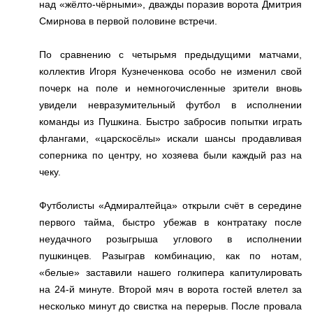
над «жёлто-чёрными», дважды поразив ворота Дмитрия
Смирнова
в первой половине встречи
.
По сравнению с четырьмя предыдущими матчами,
коллектив Игоря Кузнеченкова особо не изменил свой
почерк на поле и немногочисленные зрители вновь
увидели невразумительный футбол в исполнении
команды из Пушкина. Быстро забросив попытки играть
флангами, «царскосёлы» искали шансы продавливая
соперника по центру, но хозяева были каждый раз на
чеку.
Футболисты «Адмиралтейца» открыли счёт в середине
первого тайма, быстро убежав в контратаку после
неудачного розыгрыша углового в исполнении
пушкинцев. Разыграв комбинацию, как по нотам,
«белые» заставили нашего голкипера капитулировать
на 24-й минуте. Второй мяч в ворота гостей влетел за
несколько минут до свистка на перерыв. После провала