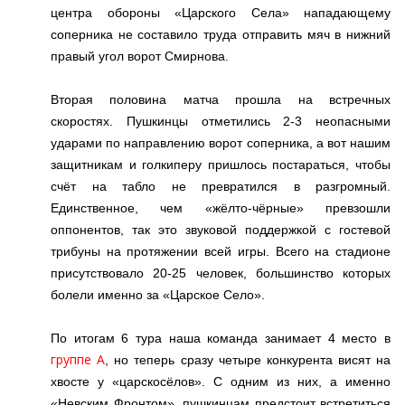
центра обороны «Царского Села» нападающему
соперника не составило труда отправить мяч в нижний
правый угол ворот Смирнова.
Вторая половина матча прошла на встречных
скоростях. Пушкинцы отметились 2-3 неопасными
ударами по направлению ворот соперника, а вот нашим
защитникам и голкиперу пришлось постараться, чтобы
счёт на табло не превратился в разгромный.
Единственное, чем «жёлто-чёрные» превзошли
оппонентов, так это звуковой поддержкой
с гостевой
трибуны
на протяжении всей игры. Всего на стадионе
присутствовало 20-25 человек, большинство которых
болели именно за «Царское Село».
По итогам 6 тура наша команда занимает 4 место в
группе А
, но теперь сразу четыре конкурента висят на
хвосте у «царскосёлов». С одним из них, а именно
«Невским Фронтом», пушкинцам предстоит встретиться